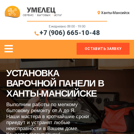
CLOSE
Ханты-Мансийск
MENU
МАСТЕР
Ежедневно 09:00 - 19:00
+7 (906) 665-10-48
НА
ЧАС
Open
ОСТАВИТЬ ЗАЯВКУ
САНТЕХНИК
Menu
ЭЛЕКТРИК
УСТАНОВКА
СБОРКА
ВАРОЧНОЙ ПАНЕЛИ В
МЕБЕЛИ
ХАНТЫ-МАНСИЙСКЕ
Выполним работы по мелкому
бытовому ремонту от А до Я.
Наши мастера в кротчайшие сроки
приедут и устранят любые
неисправности в Вашем доме.